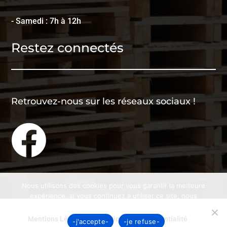
- Samedi : 7h à 12h
Restez connectés
Retrouvez-nous sur les réseaux sociaux !

Nous utilisons des cookies pour vous garantir la meilleure
expérience, si vous continuez à utiliser ce site, nous
supposerons que vous en êtes satisfait.
Mentions Légales
Politique de Confidentialité
-j'accepte-
-je refuse-