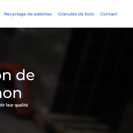
Recyclage de palettes
Granulés de bois
Contact
on de
non
ir leur qualité