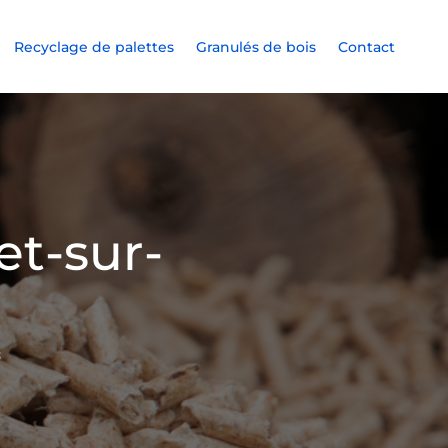
Recyclage de palettes
Granulés de bois
Contact
et-sur-
s