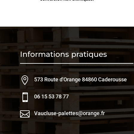
Informations pratiques

573 Route d'Orange 84860 Caderousse

06 15 53 78 77

Vaucluse-palettes@orange.fr