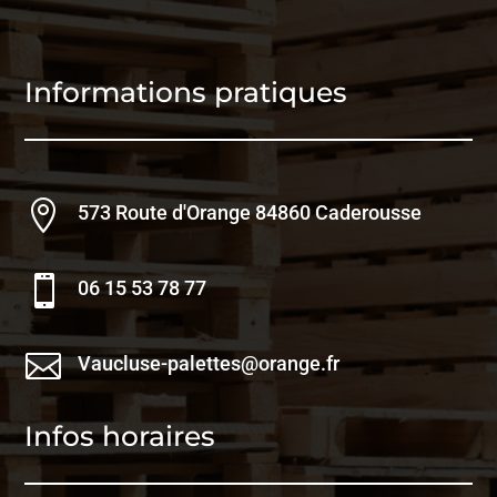
Informations pratiques

573 Route d'Orange 84860 Caderousse

06 15 53 78 77

Vaucluse-palettes@orange.fr
Infos horaires