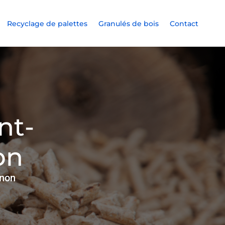
Recyclage de palettes
Granulés de bois
Contact
nt-
on
gnon