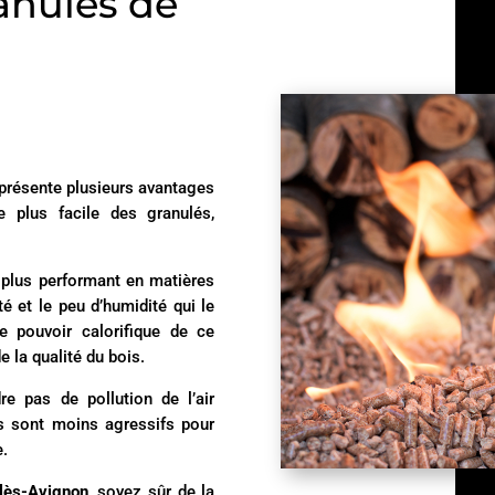
anulés de
 présente plusieurs avantages
e plus facile des granulés,
 plus performant en matières
té et le peu d’humidité qui le
e pouvoir calorifique de ce
 la qualité du bois.
e pas de pollution de l’air
és sont moins agressifs pour
e.
-lès-Avignon
, soyez sûr de la