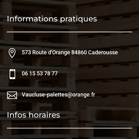
Informations pratiques

573 Route d'Orange 84860 Caderousse

06 15 53 78 77

Vaucluse-palettes@orange.fr
Infos horaires