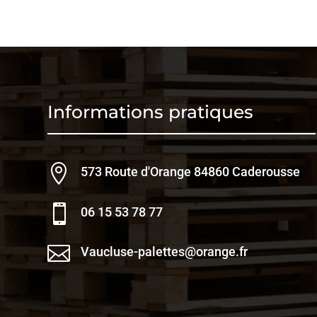
Informations pratiques

573 Route d'Orange 84860 Caderousse

06 15 53 78 77

Vaucluse-palettes@orange.fr