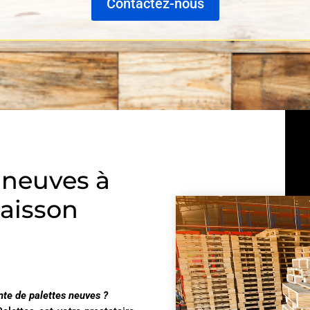
Contactez-nous
 neuves à
Caisson
nte de palettes neuves ?