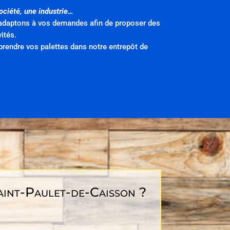
ociété, une industrie…
s adaptons à vos demandes afin de proposer des
ités.
prendre vos palettes dans notre entrepôt de
Saint-Paulet-de-Caisson ?