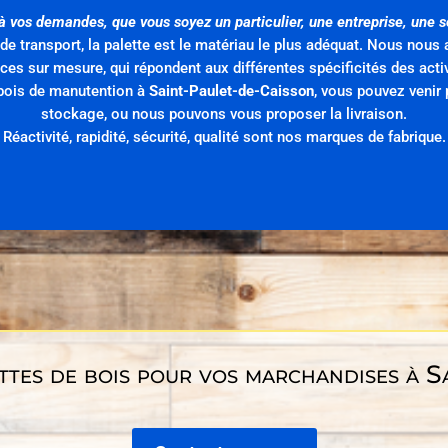
 vos demandes, que vous soyez un particulier, une entreprise, une s
 de transport, la palette est le matériau le plus adéquat. Nous nou
ices sur mesure, qui répondent aux différentes spécificités des activ
n bois de manutention à
Saint-Paulet-de-Caisson
, vous pouvez venir 
stockage, ou nous pouvons vous proposer la livraison.
Réactivité, rapidité, sécurité, qualité sont nos marques de fabrique.
ttes de bois pour vos marchandises à 